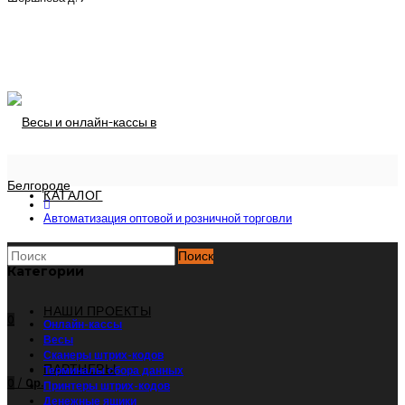
КАТАЛОГ
Автоматизация оптовой и розничной торговли
УСЛУГИ
Поиск
Категории
НАШИ ПРОЕКТЫ
0
Онлайн-кассы
Весы
Сканеры штрих-кодов
ПАРТНЕРЫ
Терминалы сбора данных
0
/
0р.
Принтеры штрих-кодов
Денежные ящики