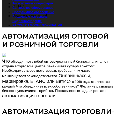
Pos-системы и периферия
О НАС
Банковское оборудование
Программное обеспечение
Ваша корзина пуста!
Расходные материалы
Видеонаблюдение
КАССЫ САМООБСЛУЖИВАНИЯ
АВТОМАТИЗАЦИЯ ОПТОВОЙ
И РОЗНИЧНОЙ ТОРГОВЛИ
Что
объединяет любой оптово-розничный бизнес, начиная от
отдела в торговом центре, заканчивая супермаркетом?
Необходимость соответствовать требованиям часто
Онлайн-кассы,
меняющегося законодательства.
Маркировка, ЕГАИС или ВетИС
- с 2019 года столкнется
каждый. Что объединяет всех собственников? Желание развивать
бизнес и увеличивать прибыль. Поставленные задачи решает
автоматизация торговли
.
АВТОМАТИЗАЦИЯ ТОРГОВЛИ-